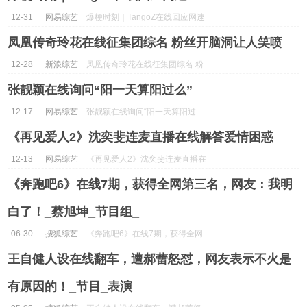
12-31
网易综艺
爆梗时刻｜TangoZ在线回应网速
15G...
凤凰传奇玲花在线征集团综名 粉丝开脑洞让人笑喷
12-28
新浪综艺
凤凰传奇玲花在线征集团综名 粉
丝开脑洞让人笑喷...
张靓颖在线询问“阳一天算阳过么”
12-17
网易综艺
张靓颖在线询问“阳一天算阳过
么”...
《再见爱人2》沈奕斐连麦直播在线解答爱情困惑
12-13
网易综艺
《再见爱人2》沈奕斐连麦直播在
线解答爱情困惑...
《奔跑吧6》在线7期，获得全网第三名，网友：我明
白了！_蔡旭坤_节目组_
06-30
搜狐综艺
《奔跑吧6》在线7期，获得全网
第三名，网友：我明白了！_蔡旭
王自健人设在线翻车，遭郝蕾怒怼，网友表示不火是
坤_节目组_...
有原因的！_节目_表演