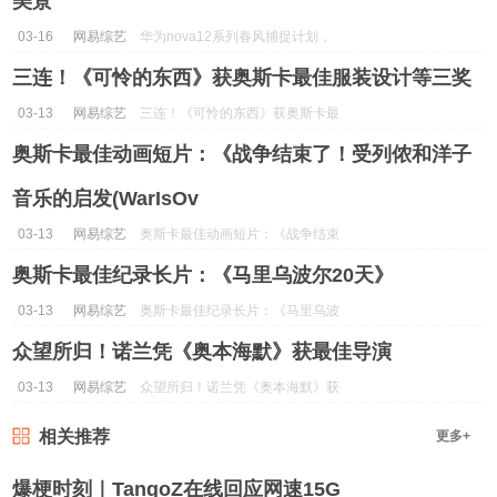
美景
03-16
网易综艺
华为nova12系列春风捕捉计划，
用镜头记录春天无限美景...
三连！《可怜的东西》获奥斯卡最佳服装设计等三奖
03-13
网易综艺
三连！《可怜的东西》获奥斯卡最
佳服装设计等三奖...
奥斯卡最佳动画短片：《战争结束了！受列侬和洋子
音乐的启发(WarIsOv
03-13
网易综艺
奥斯卡最佳动画短片：《战争结束
了！受列侬和洋子音乐的启发
奥斯卡最佳纪录长片：《马里乌波尔20天》
(WarIsOv...
03-13
网易综艺
奥斯卡最佳纪录长片：《马里乌波
尔20天》...
众望所归！诺兰凭《奥本海默》获最佳导演
03-13
网易综艺
众望所归！诺兰凭《奥本海默》获
最佳导演...
相关推荐
更多+
爆梗时刻｜TangoZ在线回应网速15G