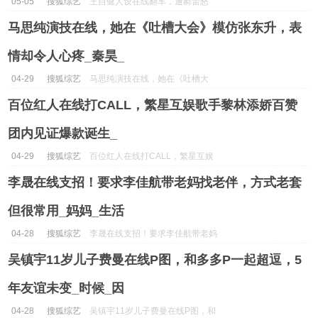
05-05
搜狐综艺
王自健人设在线翻车，遭郝蕾怒
怼，网友表示不火是有原因的！_
马思纯演技在线，她在《吐槽大会》模仿张东升，表
节目_表演...
情却令人心疼_秦昊_
04-29
搜狐综艺
马思纯演技在线，她在《吐槽大
会》模仿张东升，表情却令人心疼
百位红人在线打CALL，繁星互娱歌手黎林添娇百赞
_秦昊_...
团内见证爆款诞生_
04-29
搜狐综艺
百位红人在线打CALL，繁星互娱
歌手黎林添娇百赞团内见证爆款诞
李晟在线支招！要求李佳航带老妈找老伴，方式老套
生_...
但很常用_妈妈_生活
04-28
搜狐综艺
李晟在线支招！要求李佳航带老妈
找老伴，方式老套但很常用_妈妈
吴镇宇11岁儿子费曼在线P图，和多多P一起超逗，5
_生活...
年友谊未变_时候_因
04-28
搜狐综艺
吴镇宇11岁儿子费曼在线P图，和