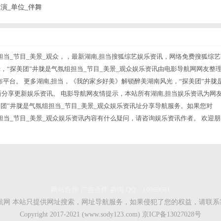
演_单位_伴舞
担当_节目_美景_观众，，最新湖南,担当搜狐综艺娱乐资讯，网络免费搜狐综艺
，“探美团”井胧是气氛组担当_节目_美景_观众娱乐资讯由电影导航网网友整
布平台。 更多湖南,担当，《我的家乡好美》解锁醉美湖南风光，“探美团”井胧
新分享更新娱乐资讯。 电影导航网友情提示，本站所有湖南,担当娱乐资讯为网
团”井胧是气氛组担当_节目_美景_观众娱乐资讯址分享导航服务。如果您对
担当_节目_美景_观众娱乐资讯内容有什么疑问，请咨询娱乐资讯作者。 欢迎朋
网站合作 广告合作
咨询 QQ：10069601
航网
本站只提供网址搜索，网址导航服务，如果侵犯了您的权益，请联系
Copyright 2017-2021 (www.sody123.com)
京ICP备13027028号