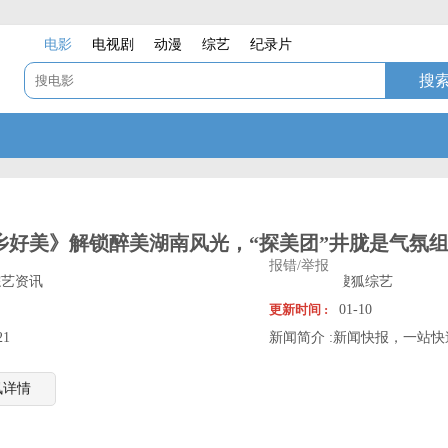
电影
电视剧
动漫
综艺
纪录片
乡好美》解锁醉美湖南风光，“探美团”井胧是气氛组
报错/举报
综艺资讯
信息来源 :
搜狐综艺
更新时间 :
01-10
21
新闻简介 :
新闻快报，一站快
讯详情