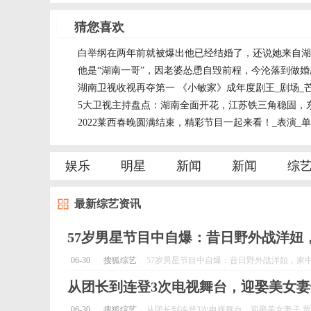
猜您喜欢
白举纲在两年前就被爆出他已经结婚了，还说她来自湖南
他是“湖南一哥”，因老婆怂恿自毁前程，今沦落到做婚
湖南卫视收视再夺第一 《小敏家》成年度剧王_剧场_
5大卫视主持盘点：湖南全面开花，江苏铁三角稳固，东
2022莱西春晚圆满结束，精彩节目一起来看！_表演_单
娱乐
明星
新闻
新闻
综
最新综艺资讯
57岁男星节目中自爆：昔日野外战洋妞
06-30
搜狐综艺
57岁男星节目中自爆：昔日野外战洋妞，家中与
从团长到连登3次电视舞台，迎娶美女妻
06-30
搜狐综艺
从团长到连登3次电视舞台，迎娶美女妻子 贾冰