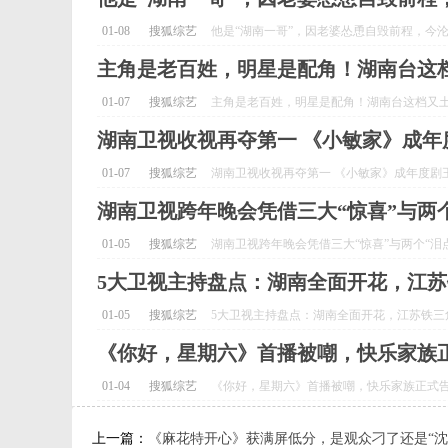
01-08
搜狐综艺
他是“湖南一哥”，因老婆怂恿自毁前程，今沦落
主角是老百姓，明星是配角！湖南台这档
01-07
搜狐综艺
主角是老百姓，明星是配角！湖南台这档又土又
湖南卫视收视再夺第一 《小敏家》成年
01-07
搜狐综艺
湖南卫视收视再夺第一 《小敏家》成年度剧王_
湖南卫视跨年晚会凭借三大“惊喜”与两个
01-05
搜狐综艺
湖南卫视跨年晚会凭借三大“惊喜”与两个“泪点”
5大卫视主持盘点：湖南全面开花，江苏
01-05
搜狐综艺
5大卫视主持盘点：湖南全面开花，江苏铁三角
《你好，星期六》首播被嘲，快乐家族正
01-04
搜狐综艺
《你好，星期六》首播被嘲，快乐家族正式告别
上一篇：
《麻花特开心》获满屏低分，是观众刁了还是“沈马