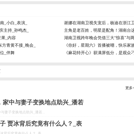
_小白_表演_
谢娜在湖南卫视失宠后，杨迪在浙江卫
庆主持_孙鸣杰_
主角是老百姓，明星是配角！湖南台这
芒果_内容
湖南卫视跨年晚会凭借三大“惊喜”与两
方青黄不接_晚会_
《你好，星期六》首播被嘲，快乐家族
位_伴舞
《麻花特开心》获满屏低分，是观众刁
艺
更多
，家中与妻子变换地点助兴_潘若
妻子变换地点助兴_潘若...
子 贾冰背后究竟有什么人？_表
背后究竟有什么人？_表...