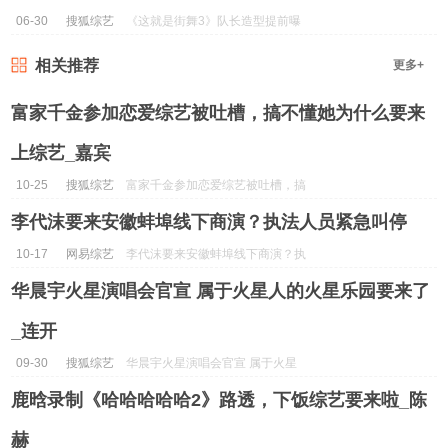
06-30
搜狐综艺
《这就是街舞3》队长造型提前曝
光，选人标准侧重点各有不同_钟
相关推荐
更多+
汉良...
富家千金参加恋爱综艺被吐槽，搞不懂她为什么要来
上综艺_嘉宾
10-25
搜狐综艺
富家千金参加恋爱综艺被吐槽，搞
不懂她为什么要来上综艺_嘉宾...
李代沫要来安徽蚌埠线下商演？执法人员紧急叫停
10-17
网易综艺
李代沫要来安徽蚌埠线下商演？执
法人员紧急叫停...
华晨宇火星演唱会官宣 属于火星人的火星乐园要来了
_连开
09-30
搜狐综艺
华晨宇火星演唱会官宣 属于火星
人的火星乐园要来了_连开...
鹿晗录制《哈哈哈哈哈2》路透，下饭综艺要来啦_陈
赫