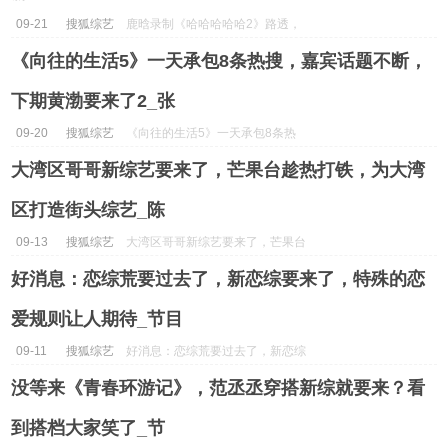
09-21
搜狐综艺
鹿晗录制《哈哈哈哈哈2》路透，
下饭综艺要来啦_陈赫...
《向往的生活5》一天承包8条热搜，嘉宾话题不断，
下期黄渤要来了2_张
09-20
搜狐综艺
《向往的生活5》一天承包8条热
搜，嘉宾话题不断，下期黄渤要来
大湾区哥哥新综艺要来了，芒果台趁热打铁，为大湾
了2_张...
区打造街头综艺_陈
09-13
搜狐综艺
大湾区哥哥新综艺要来了，芒果台
趁热打铁，为大湾区打造街头综艺
好消息：恋综荒要过去了，新恋综要来了，特殊的恋
_陈...
爱规则让人期待_节目
09-11
搜狐综艺
好消息：恋综荒要过去了，新恋综
要来了，特殊的恋爱规则让人期待
没等来《青春环游记》，范丞丞穿搭新综就要来？看
_节目...
到搭档大家笑了_节