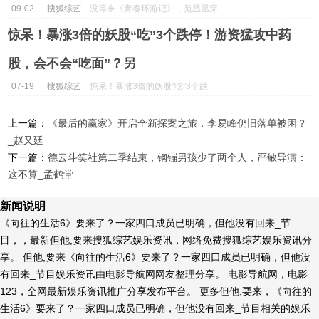
09-02
搜狐综艺
没等来《青春环游记》，范丞丞穿
搭新综就要来？看到搭档大家笑了
惊呆！暴涨3倍的妖股“吃”3个跌停！游资猛攻中药
_节...
股，会不会“吃面”？另
07-19
搜狐综艺
惊呆！暴涨3倍的妖股“吃”3个跌
停！游资猛攻中药股，会不会“吃
面”？另...
上一篇：
《最后的赢家》开启全新探案之旅，李易峰仍旧落单被困？
_赵又廷
下一篇：
德云斗笑社第二季结束，钢镚男孩少了两个人，严敏导演：
这不算_孟鹤堂
新闻说明
《向往的生活6》要来了？一家四口成员已明确，但他没有回来_节
目，，最新但他,要来搜狐综艺娱乐资讯，网络免费搜狐综艺娱乐资讯分
享。 但他,要来《向往的生活6》要来了？一家四口成员已明确，但他没
有回来_节目娱乐资讯由电影导航网网友整理分享。 电影导航网，电影
123，全网最新娱乐资讯推广分享发布平台。 更多但他,要来，《向往的
生活6》要来了？一家四口成员已明确，但他没有回来_节目相关的娱乐