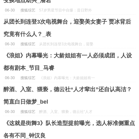
变换地点助兴_潘若
06-30
搜狐综艺
57岁男星节目中自爆：昔日野外
战洋妞，家中与妻子变换地点助兴
从团长到连登3次电视舞台，迎娶美女妻子 贾冰背后
_潘若...
究竟有什么人？_表
06-30
搜狐综艺
从团长到连登3次电视舞台，迎娶
美女妻子 贾冰背后究竟有什么
《浪姐》内幕曝光：大龄姐姐有一人必须成团，人设
人？_表...
都有剧本_节目_马睿
06-30
搜狐综艺
《浪姐》内幕曝光：大龄姐姐有一
人必须成团，人设都有剧本_节目
醉酒、入室、猥亵，德云社“人才辈出”还自认高洁？
_马睿...
简直白日做梦_bel
06-30
搜狐综艺
醉酒、入室、猥亵，德云社“人才
辈出”还自认高洁？简直白日做梦
《这就是街舞3》队长造型提前曝光，选人标准侧重点
_bel...
各有不同_钟汉良