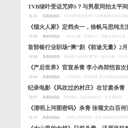
TVB绿叶受诅咒猝S？与男星同拍太平
02-20
凤凰电视剧
TVB绿叶受诅咒猝S？与男星同拍太平间验S
《烟火人家》定档央一，徐帆马思纯主
02-08
网易电视剧
《烟火人家》定档央一，徐帆马思纯主演，实
首部银行业职场“爽”剧《前途无量》2
02-08
凤凰电视剧
首部银行业职场“爽”剧《前途无量》2月5日
《产后世界》官宣杀青 李小冉郑恺首次
02-04
凤凰电视剧
《产后世界》官宣杀青 李小冉郑恺首次搭档
纪录电影《风吹过的村庄》在甘肃杀青
02-01
凤凰电视剧
纪录电影《风吹过的村庄》在甘肃杀青...
《清明上河图密码》杀青 张颂文白百何
01-31
凤凰电视剧
《清明上河图密码》杀青 张颂文白百何演绎宋