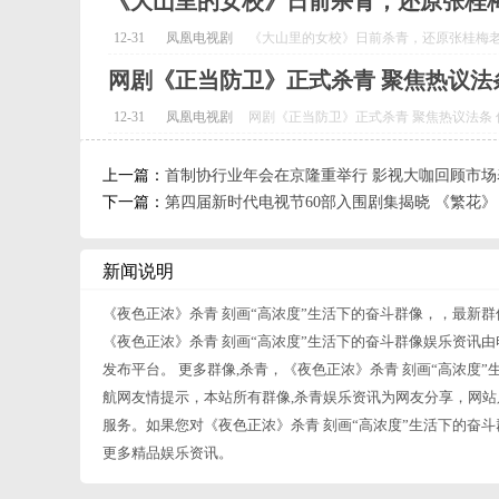
《大山里的女校》日前杀青，还原张桂
12-31
凤凰电视剧
《大山里的女校》日前杀青，还原张桂梅老师
网剧《正当防卫》正式杀青 聚焦热议法
12-31
凤凰电视剧
网剧《正当防卫》正式杀青 聚焦热议法条 传
上一篇：
首制协行业年会在京隆重举行 影视大咖回顾市
下一篇：
第四届新时代电视节60部入围剧集揭晓 《繁花
新闻说明
《夜色正浓》杀青 刻画“高浓度”生活下的奋斗群像，，最新群
《夜色正浓》杀青 刻画“高浓度”生活下的奋斗群像娱乐资讯由
发布平台。 更多群像,杀青，《夜色正浓》杀青 刻画“高浓度
航网友情提示，本站所有群像,杀青娱乐资讯为网友分享，网站
服务。如果您对《夜色正浓》杀青 刻画“高浓度”生活下的奋
更多精品娱乐资讯。