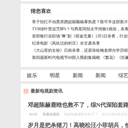
猜您喜欢
章子怡扛不动票房蹭赵丽颖杨幂热度？陈可辛这部新片
TVB绿叶受诅咒猝S？与男星同拍太平间验S戏份，杀
首部银行业职场“爽”剧《前途无量》2月5日杀青，行
纪录电影《风吹过的村庄》在甘肃杀青
《大山里的女校》日前杀青，还原张桂梅老师办学历程
第四届新时代电视节60部入围剧集揭晓 《繁花》《狂
娱乐
明星
新闻
新闻
综
最新电视剧资讯
邓超陈赫鹿晗也救不了，综N代深陷套
04-03
凤凰电视剧
邓超陈赫鹿晗也救不了，综N代深陷套路化困
岁月是把杀猪刀！高晓松汪小菲胡兵，