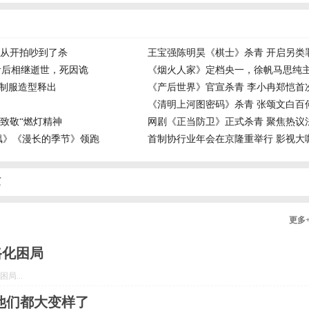
从开拍吵到了杀
王宝强陈明昊《棋士》杀青 开启另类
青后相继逝世，死因诡
《烟火人家》定档央一，徐帆马思纯
业制服造型释出
《产后世界》官宣杀青 李小冉郑恺首
《清明上河图密码》杀青 张颂文白百
致敬“燃灯精神
网剧《正当防卫》正式杀青 聚焦热议
飙》《漫长的季节》领跑
首制协行业年会在京隆重举行 影视大
艺
更多
路化困局
局...
他们都大变样了