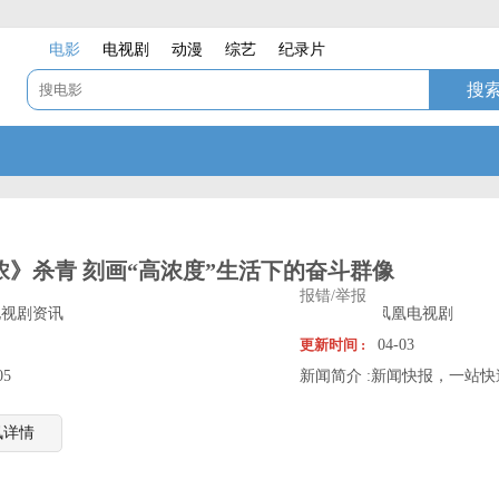
电影
电视剧
动漫
综艺
纪录片
浓》杀青 刻画“高浓度”生活下的奋斗群像
报错/举报
电视剧资讯
信息来源 :
凤凰电视剧
更新时间 :
04-03
05
新闻简介 :
新闻快报，一站快
讯详情