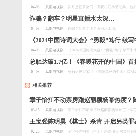
04-03
凤凰电视剧
岁月是把杀猪刀！高晓松汪小菲胡兵，他们都
诈骗？翻车？明星直播水太深…
04-03
凤凰电视剧
诈骗？翻车？明星直播水太深…...
《2024中国诗词大会》“勇毅”笃行 续
04-03
凤凰电视剧
《2024中国诗词大会》“勇毅”笃行 续写中华
总触达破1.7亿！《春暖花开的中国》
04-03
凤凰电视剧
总触达破1.7亿！《春暖花开的中国》首播爆
相关推荐
章子怡扛不动票房蹭赵丽颖杨幂热度？
03-16
凤凰电视剧
章子怡扛不动票房蹭赵丽颖杨幂热度？陈可辛
王宝强陈明昊《棋士》杀青 开启另类罪
02-25
凤凰电视剧
王宝强陈明昊《棋士》杀青 开启另类罪案剧新