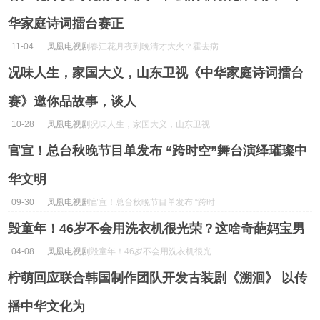
华家庭诗词擂台赛正
11-04
凤凰电视剧
春江花月夜到晚清才大火？霍去病
靠蹴鞠来训兵？中华家庭诗词擂台
况味人生，家国大义，山东卫视《中华家庭诗词擂台
赛正...
赛》邀你品故事，谈人
10-28
凤凰电视剧
况味人生，家国大义，山东卫视
《中华家庭诗词擂台赛》邀你品故
官宣！总台秋晚节目单发布 “跨时空”舞台演绎璀璨中
事，谈人...
华文明
09-30
凤凰电视剧
官宣！总台秋晚节目单发布 “跨时
空”舞台演绎璀璨中华文明...
毁童年！46岁不会用洗衣机很光荣？这啥奇葩妈宝男
04-08
凤凰电视剧
毁童年！46岁不会用洗衣机很光
荣？这啥奇葩妈宝男...
柠萌回应联合韩国制作团队开发古装剧《溯洄》 以传
播中华文化为