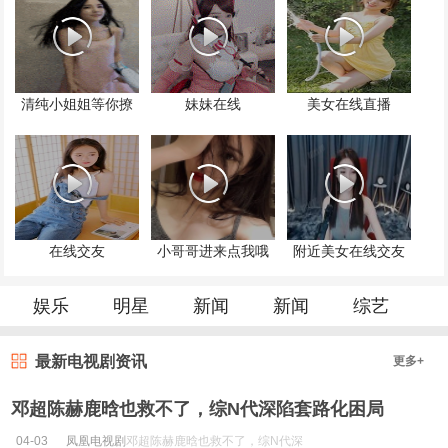
清纯小姐姐等你撩
妹妹在线
美女在线直播
在线交友
小哥哥进来点我哦
附近美女在线交友
娱乐
明星
新闻
新闻
综艺
最新电视剧资讯
更多+
邓超陈赫鹿晗也救不了，综N代深陷套路化困局
04-03
凤凰电视剧
邓超陈赫鹿晗也救不了，综N代深