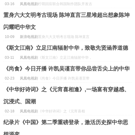
03-16
凤凰电视剧
柠萌回应联合韩国制作团队开发古
装剧《溯洄》 以传播中华文化为...
置身六大文明考古现场 陈坤直言三星堆超出想象陈坤
闪耀吧中华文
10-09
新浪电视剧
置身六大文明考古现场 陈坤直言
三星堆超出想象陈坤闪耀吧中华
《斯文江南》立足江南辐射中华，致敬先贤涵养道德
文...
03-11
凤凰电视剧
《斯文江南》立足江南辐射中华，
致敬先贤涵养道德...
《尚食》今日开播 许凯吴谨言带你品尝舌尖上的中华
02-23
凤凰电视剧
《尚食》今日开播 许凯吴谨言带
你品尝舌尖上的中华...
《中华好诗词》之《元宵喜相逢》,一场富有穿越感、
沉浸式、国潮
02-18
凤凰电视剧
《中华好诗词》之《元宵喜相
逢》,一场富有穿越感、沉浸式、
纪录片《中国》第二季重磅登录，激活历史探中华思
国潮...
想源变