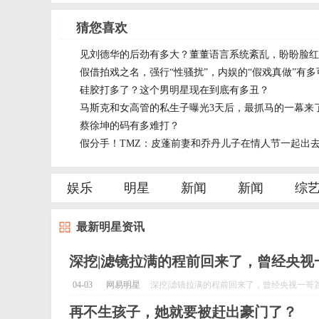
猜您喜欢
见刘德华的后劲有多大？董董语言系统紊乱，盼盼脸红
假借拍戏之名，强行“性骚扰”，内娱的“假戏真做”有多
硅胶打多了？这个男明星现在到底有多丑？
马斯克和女高管的私生子曝光3天后，最抓马的一幕来
蔡徐坤的码有多难打？
假分手！TMZ：皮蓬前妻和乔丹儿子在情人节一起出
娱乐
明星
新闻
新闻
综
最新明星资讯
深挖|滤镜拉满的程前回来了，曾经央视
04-03
网易明星
深挖|滤镜拉满的程前回来了，曾经央视一哥首秀
再不生孩子，她就要被赶出豪门了？