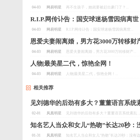
04-03
网易明星
再不生孩子，她就要被赶出豪门了？...
R.I.P.网传讣告：国安球迷杨雪因病离世
04-03
网易明星
R.I.P.网传讣告：国安球迷杨雪因病离世...
恩爱夫妻闹离婚，男方花3000万转移财
04-03
网易明星
恩爱夫妻闹离婚，男方花3000万转移财产...
人物|最美星二代，惊艳全网！
04-03
网易明星
人物|最美星二代，惊艳全网！...
相关推荐
见刘德华的后劲有多大？董董语言系统
02-01
凤凰明星
见刘德华的后劲有多大？董董语言系统紊乱，盼
知名艺人当众和女儿“热吻”长达20秒
01-31
凤凰明星
知名艺人当众和女儿“热吻”长达20秒：没有边