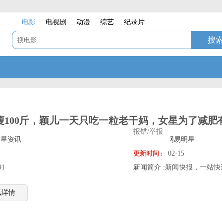
电影
电视剧
动漫
综艺
纪录片
瘦100斤，颖儿一天只吃一粒老干妈，女星为了减肥
报错/举报
明星资讯
信息来源 :
网易明星
更新时间 :
02-15
91
新闻简介 :
新闻快报，一站快
讯详情