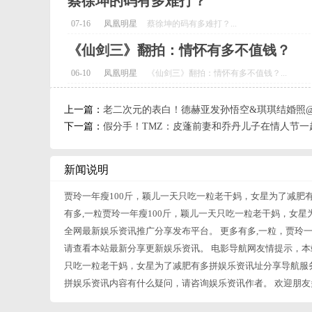
蔡徐坤的码有多难打？
07-16
凤凰明星
蔡徐坤的码有多难打？...
《仙剑三》翻拍：情怀有多不值钱？
06-10
凤凰明星
《仙剑三》翻拍：情怀有多不值钱？...
上一篇：
老二次元的表白！德赫亚发孙悟空&琪琪结婚照
下一篇：
假分手！TMZ：皮蓬前妻和乔丹儿子在情人节一
新闻说明
贾玲一年瘦100斤，颖儿一天只吃一粒老干妈，女星为了减肥
有多,一粒贾玲一年瘦100斤，颖儿一天只吃一粒老干妈，女星
全网最新娱乐资讯推广分享发布平台。 更多有多,一粒，贾玲
请查看本站最新分享更新娱乐资讯。 电影导航网友情提示，本
只吃一粒老干妈，女星为了减肥有多拼娱乐资讯址分享导航服务
拼娱乐资讯内容有什么疑问，请咨询娱乐资讯作者。 欢迎朋