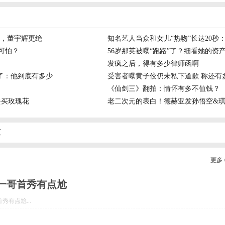
，董宇辉更绝
知名艺人当众和女儿“热吻”长达20
可怕？
56岁那英被曝“跑路”了？细看她的资
发疯之后，得有多少律师函啊
了：他到底有多少
受害者曝黄子佼仍未私下道歉 称还有
《仙剑三》翻拍：情怀有多不值钱？
去买玫瑰花
老二次元的表白！德赫亚发孙悟空&
艺
更多
一哥首秀有点尬
有点尬...