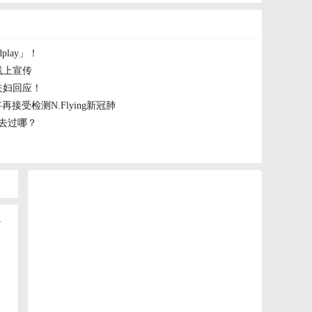
lay」！
线上宣传
夫妇回应！
再接受检测N.Flying新冠肺
去过哪？
+