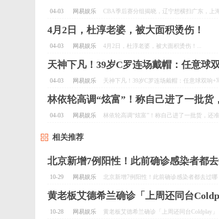
04-03
网易娱乐
CBA季后赛分组揭晓，辽宁想横扫广东，上海
4月2日，杜淳老婆，被大面积烫伤！
04-03
网易娱乐
4月2日，杜淳老婆，被大面积烫伤！...
天神下凡！39岁C罗连场戴帽：任意球双
04-03
网易娱乐
天神下凡！39岁C罗连场戴帽：任意球双响+写意
林依轮高调“炫富”！称自己进了一批货
04-03
网易娱乐
林依轮高调“炫富”！称自己进了一批货，还准备
相关推荐
北京新增7例阳性！此前确诊感染者都
10-29
网易娱乐
北京新增7例阳性！此前确诊感染者都去过哪？.
黄老板艾德希兰确诊「上周还同台Coldp
10-28
网易娱乐
黄老板艾德希兰确诊「上周还同台Coldplay」！